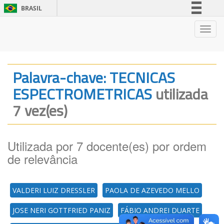
BRASIL
Simplifique!
Nave
Comunica BR
Participe
Acesso à informação
Palavra-chave: TECNICAS
Legislação
ESPECTROMETRICAS
utilizada
Canais
7 vez(es)
Utilizada por 7 docente(es) por ordem
de relevância
VALDERI LUIZ DRESSLER
PAOLA DE AZEVEDO MELLO
JOSE NERI GOTTFRIED PANIZ
FÁBIO ANDREI DUARTE