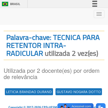
BRASIL
Simplifique!
Nave
Comunica BR
Participe
Acesso à informação
Palavra-chave: TECNICA PARA
Legislação
RETENTOR INTRA-
Canais
RADICULAR
utilizada 2 vez(es)
Utilizada por 2 docente(es) por ordem
de relevância
LETICIA BRANDAO DURAND
GUSTAVO NOGARA DOTTO
Copyright © 2017-2026 CPD-UFSM. Todos os direitos reservados.