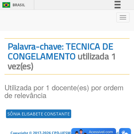
BRASIL
Simplifique!
Nave
Comunica BR
Participe
Acesso à informação
Palavra-chave: TECNICA DE
Legislação
CONGELAMENTO
utilizada 1
Canais
vez(es)
Utilizada por 1 docente(es) por ordem
de relevância
SÔNIA ELISABETE CONSTANTE
Copyright © 2017-2026 CPD-UFSM. Todos os direitos reservados.