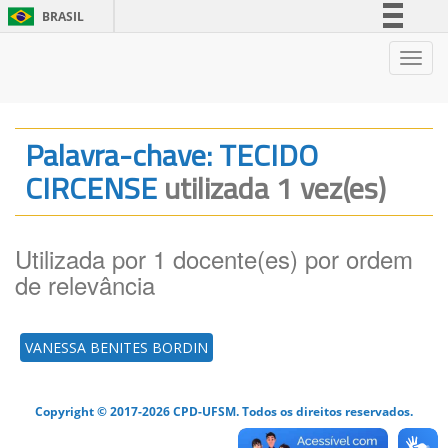
BRASIL
Simplifique!
Nave
Comunica BR
Participe
Acesso à informação
Palavra-chave: TECIDO
Legislação
CIRCENSE
utilizada 1 vez(es)
Canais
Utilizada por 1 docente(es) por ordem
de relevância
VANESSA BENITES BORDIN
Copyright © 2017-2026 CPD-UFSM. Todos os direitos reservados.