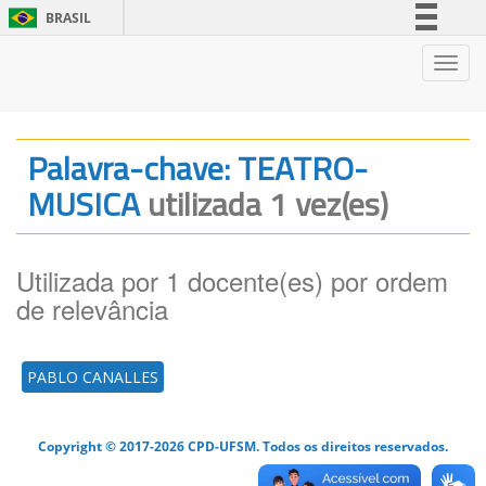
BRASIL
Simplifique!
Nave
Comunica BR
Participe
Acesso à informação
Palavra-chave: TEATRO-
Legislação
MUSICA
utilizada 1 vez(es)
Canais
Utilizada por 1 docente(es) por ordem
de relevância
PABLO CANALLES
Copyright © 2017-2026 CPD-UFSM. Todos os direitos reservados.