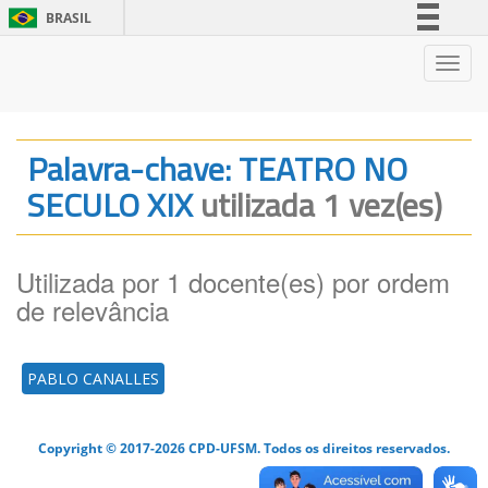
BRASIL
Simplifique!
Nave
Comunica BR
Participe
Acesso à informação
Palavra-chave: TEATRO NO
Legislação
SECULO XIX
utilizada 1 vez(es)
Canais
Utilizada por 1 docente(es) por ordem
de relevância
PABLO CANALLES
Copyright © 2017-2026 CPD-UFSM. Todos os direitos reservados.