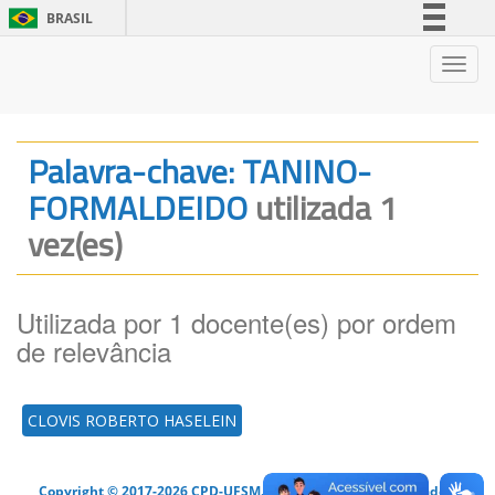
BRASIL
Simplifique!
Nave
Comunica BR
Participe
Acesso à informação
Palavra-chave: TANINO-
Legislação
FORMALDEIDO
utilizada 1
Canais
vez(es)
Utilizada por 1 docente(es) por ordem
de relevância
CLOVIS ROBERTO HASELEIN
Copyright © 2017-2026 CPD-UFSM. Todos os direitos reservados.