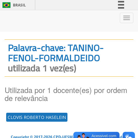
BRASIL
Simplifique!
Nave
Comunica BR
Participe
Acesso à informação
Palavra-chave: TANINO-
Legislação
FENOL-FORMALDEIDO
Canais
utilizada 1 vez(es)
Utilizada por 1 docente(es) por ordem
de relevância
CLOVIS ROBERTO HASELEIN
Copyright © 2017-2026 CPD-UFSM. Todos os direitos reservados.