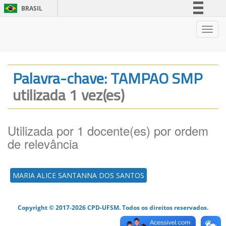
BRASIL
Simplifique!
Nave
Comunica BR
Participe
Acesso à informação
Palavra-chave: TAMPAO SMP
Legislação
utilizada 1 vez(es)
Canais
Utilizada por 1 docente(es) por ordem
de relevância
MARIA ALICE SANTANNA DOS SANTOS
Copyright © 2017-2026 CPD-UFSM. Todos os direitos reservados.