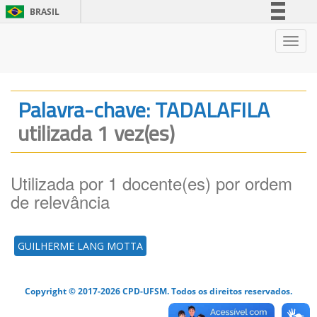
BRASIL
Simplifique!
Nave
Comunica BR
Participe
Acesso à informação
Palavra-chave: TADALAFILA
Legislação
utilizada 1 vez(es)
Canais
Utilizada por 1 docente(es) por ordem
de relevância
GUILHERME LANG MOTTA
Copyright © 2017-2026 CPD-UFSM. Todos os direitos reservados.