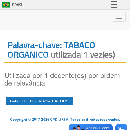
BRASIL
Simplifique!
Nave
Comunica BR
Participe
Acesso à informação
Palavra-chave: TABACO
Legislação
ORGANICO
utilizada 1 vez(es)
Canais
Utilizada por 1 docente(es) por ordem
de relevância
CLAIRE DELFINI VIANA CARDOSO
Copyright © 2017-2026 CPD-UFSM. Todos os direitos reservados.