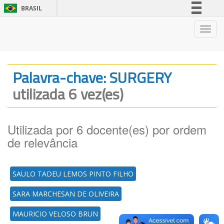
BRASIL
Simplifique!
Nave
Comunica BR
Participe
Acesso à informação
Palavra-chave: SURGERY
Legislação
utilizada 6 vez(es)
Canais
Utilizada por 6 docente(es) por ordem
de relevância
SAULO TADEU LEMOS PINTO FILHO
SARA MARCHESAN DE OLIVEIRA
MAURICIO VELOSO BRUN