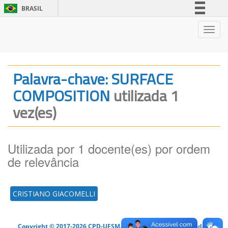
BRASIL
Simplifique!
Nave
Comunica BR
Participe
Acesso à informação
Palavra-chave: SURFACE
Legislação
COMPOSITION
utilizada 1
Canais
vez(es)
Utilizada por 1 docente(es) por ordem
de relevância
CRISTIANO GIACOMELLI
Copyright © 2017-2026 CPD-UFSM. Todos os direitos reservados.