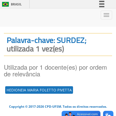
BRASIL
Simplifique!
Nave
Comunica BR
Participe
Acesso à informação
Palavra-chave: SURDEZ;
Legislação
utilizada 1 vez(es)
Canais
Utilizada por 1 docente(es) por ordem
de relevância
HEDIONEIA MARIA FOLETTO PIVETTA
Copyright © 2017-2026 CPD-UFSM. Todos os direitos reservados.