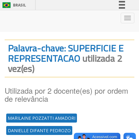
BRASIL
Simplifique!
Nave
Comunica BR
Participe
Acesso à informação
Palavra-chave: SUPERFICIE E
Legislação
REPRESENTACAO
utilizada 2
Canais
vez(es)
Utilizada por 2 docente(es) por ordem
de relevância
MARILAINE POZZATTI AMADORI
DANIELLE DIFANTE PEDROZO