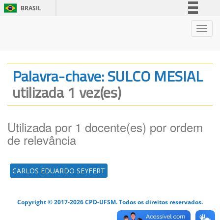
BRASIL
Simplifique!
Nave
Comunica BR
Participe
Acesso à informação
Palavra-chave: SULCO MESIAL
Legislação
utilizada 1 vez(es)
Canais
Utilizada por 1 docente(es) por ordem
de relevância
CARLOS EDUARDO SEYFERT
Copyright © 2017-2026 CPD-UFSM. Todos os direitos reservados.