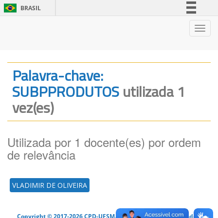
BRASIL
Simplifique!
Nave
Comunica BR
Participe
Acesso à informação
Palavra-chave:
Legislação
SUBPPRODUTOS
utilizada 1
Canais
vez(es)
Utilizada por 1 docente(es) por ordem
de relevância
VLADIMIR DE OLIVEIRA
Copyright © 2017-2026 CPD-UFSM. Todos os direitos reservados.