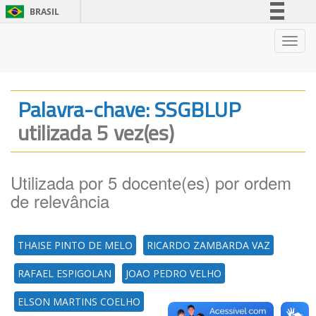
BRASIL
Simplifique!
Nave
Comunica BR
Participe
Acesso à informação
Palavra-chave: SSGBLUP
Legislação
utilizada 5 vez(es)
Canais
Utilizada por 5 docente(es) por ordem
de relevância
THAISE PINTO DE MELO
RICARDO ZAMBARDA VAZ
RAFAEL ESPIGOLAN
JOAO PEDRO VELHO
ELSON MARTINS COELHO