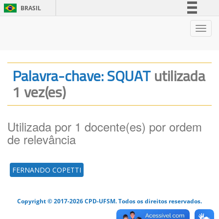
BRASIL
Simplifique!
Nave
Comunica BR
Participe
Acesso à informação
Palavra-chave: SQUAT
utilizada
Legislação
1 vez(es)
Canais
Utilizada por 1 docente(es) por ordem
de relevância
FERNANDO COPETTI
Copyright © 2017-2026 CPD-UFSM. Todos os direitos reservados.