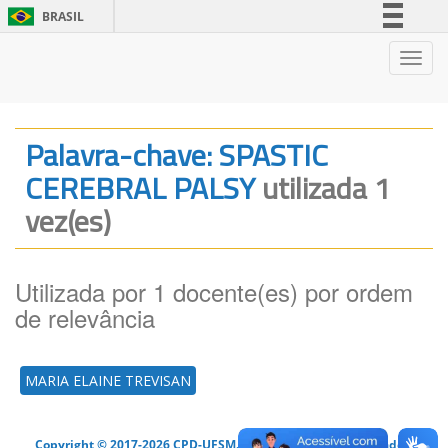
BRASIL
Simplifique!
Nave
Comunica BR
Participe
Acesso à informação
Palavra-chave: SPASTIC
Legislação
CEREBRAL PALSY
utilizada 1
Canais
vez(es)
Utilizada por 1 docente(es) por ordem
de relevância
MARIA ELAINE TREVISAN
Copyright © 2017-2026 CPD-UFSM. Todos os direitos reservados.