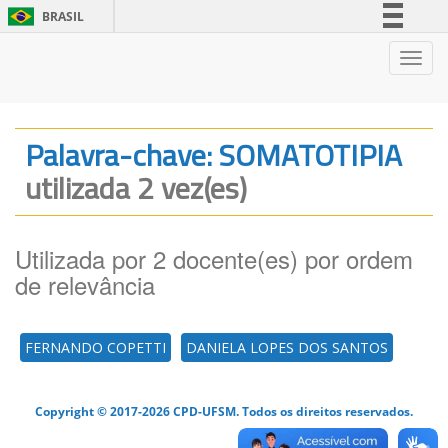
BRASIL
Simplifique!
Nave
Comunica BR
Participe
Acesso à informação
Palavra-chave: SOMATOTIPIA
Legislação
utilizada 2 vez(es)
Canais
Utilizada por 2 docente(es) por ordem
de relevância
FERNANDO COPETTI
DANIELA LOPES DOS SANTOS
Copyright © 2017-2026 CPD-UFSM. Todos os direitos reservados.