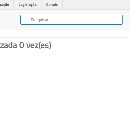
mação
Legislação
Canais
lizada 0 vez(es)