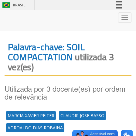
BRASIL
Simplifique!
Nave
Comunica BR
Participe
Acesso à informação
Palavra-chave: SOIL
Legislação
COMPACTATION
utilizada 3
Canais
vez(es)
Utilizada por 3 docente(es) por ordem
de relevância
MARCIA XAVIER PEITER
CLAUDIR JOSE BASSO
ADROALDO DIAS ROBAINA