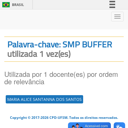
BRASIL
Simplifique!
Nave
Comunica BR
Participe
Acesso à informação
Palavra-chave: SMP BUFFER
Legislação
utilizada 1 vez(es)
Canais
Utilizada por 1 docente(es) por ordem
de relevância
MARIA ALICE SANTANNA DOS SANTOS
Copyright © 2017-2026 CPD-UFSM. Todos os direitos reservados.