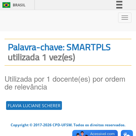
BRASIL
Simplifique!
Nave
Comunica BR
Participe
Acesso à informação
Palavra-chave: SMARTPLS
Legislação
utilizada 1 vez(es)
Canais
Utilizada por 1 docente(es) por ordem
de relevância
FLAVIA LUCIANE SCHERER
Copyright © 2017-2026 CPD-UFSM. Todos os direitos reservados.