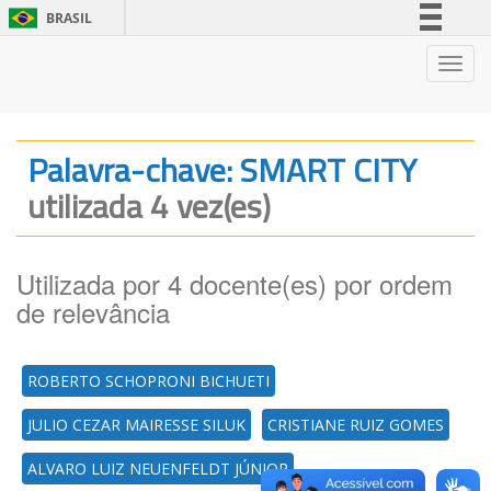
BRASIL
Simplifique!
Nave
Comunica BR
Participe
Acesso à informação
Palavra-chave: SMART CITY
Legislação
utilizada 4 vez(es)
Canais
Utilizada por 4 docente(es) por ordem
de relevância
ROBERTO SCHOPRONI BICHUETI
JULIO CEZAR MAIRESSE SILUK
CRISTIANE RUIZ GOMES
ALVARO LUIZ NEUENFELDT JÚNIOR