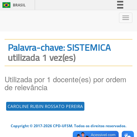
BRASIL
Simplifique!
Nave
Comunica BR
Participe
Acesso à informação
Palavra-chave: SISTEMICA
Legislação
utilizada 1 vez(es)
Canais
Utilizada por 1 docente(es) por ordem
de relevância
CAROLINE RUBIN ROSSATO PEREIRA
Copyright © 2017-2026 CPD-UFSM. Todos os direitos reservados.