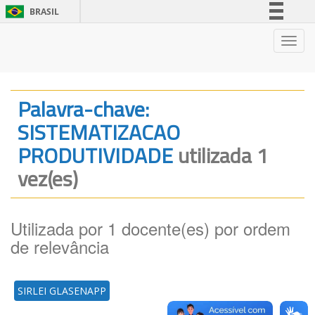
BRASIL
Simplifique!
Nave
Comunica BR
Participe
Acesso à informação
Palavra-chave:
Legislação
SISTEMATIZACAO
Canais
PRODUTIVIDADE
utilizada 1
vez(es)
Utilizada por 1 docente(es) por ordem
de relevância
SIRLEI GLASENAPP