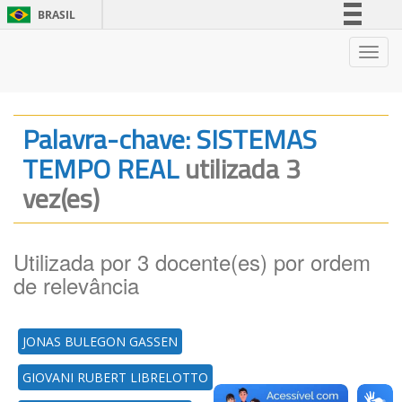
BRASIL
Simplifique!
Nave
Comunica BR
Participe
Acesso à informação
Palavra-chave: SISTEMAS
Legislação
TEMPO REAL
utilizada 3
Canais
vez(es)
Utilizada por 3 docente(es) por ordem
de relevância
JONAS BULEGON GASSEN
GIOVANI RUBERT LIBRELOTTO