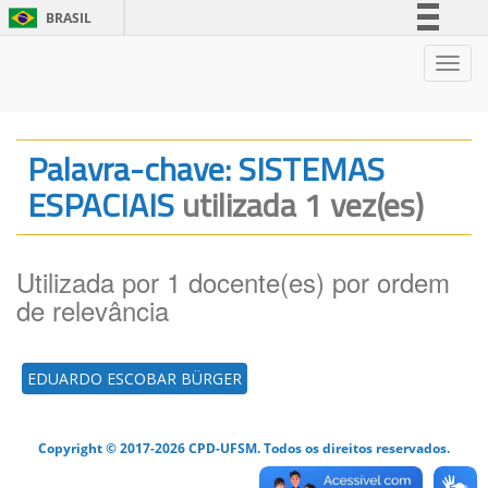
BRASIL
Simplifique!
Nave
Comunica BR
Participe
Acesso à informação
Palavra-chave: SISTEMAS
Legislação
ESPACIAIS
utilizada 1 vez(es)
Canais
Utilizada por 1 docente(es) por ordem
de relevância
EDUARDO ESCOBAR BÜRGER
Copyright © 2017-2026 CPD-UFSM. Todos os direitos reservados.