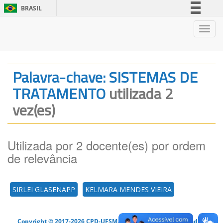
BRASIL
Simplifique!
Nave
Comunica BR
Participe
Acesso à informação
Palavra-chave: SISTEMAS DE
Legislação
TRATAMENTO
utilizada 2
Canais
vez(es)
Utilizada por 2 docente(es) por ordem
de relevância
SIRLEI GLASENAPP
KELMARA MENDES VIEIRA
Copyright © 2017-2026 CPD-UFSM. Todos os direitos reservados.