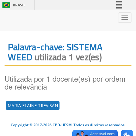
BRASIL
Simplifique!
Nave
Comunica BR
Participe
Acesso à informação
Palavra-chave: SISTEMA
Legislação
WEED
utilizada 1 vez(es)
Canais
Utilizada por 1 docente(es) por ordem
de relevância
MARIA ELAINE TREVISAN
Copyright © 2017-2026 CPD-UFSM. Todos os direitos reservados.