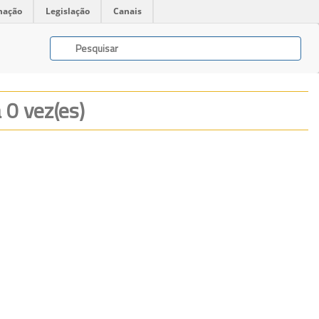
mação
Legislação
Canais
a 0 vez(es)