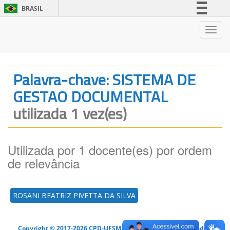
BRASIL
Simplifique!
Nave
Comunica BR
Participe
Acesso à informação
Palavra-chave: SISTEMA DE
Legislação
GESTAO DOCUMENTAL
Canais
utilizada 1 vez(es)
Utilizada por 1 docente(es) por ordem
de relevância
ROSANI BEATRIZ PIVETTA DA SILVA
Copyright © 2017-2026 CPD-UFSM. Todos os direitos reservados.