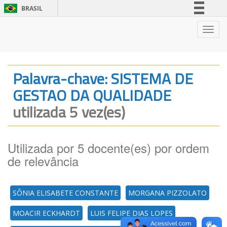
BRASIL
Simplifique!
Nave
Comunica BR
Participe
Acesso à informação
Palavra-chave: SISTEMA DE
Legislação
GESTAO DA QUALIDADE
Canais
utilizada 5 vez(es)
Utilizada por 5 docente(es) por ordem
de relevância
SÔNIA ELISABETE CONSTANTE
MORGANA PIZZOLATO
MOACIR ECKHARDT
LUIS FELIPE DIAS LOPES