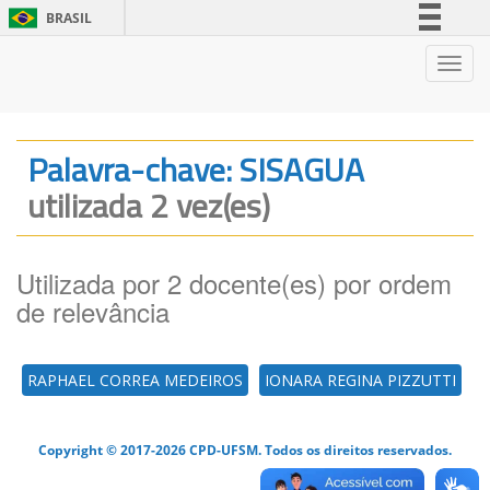
BRASIL
Simplifique!
Nave
Comunica BR
Participe
Acesso à informação
Palavra-chave: SISAGUA
Legislação
utilizada 2 vez(es)
Canais
Utilizada por 2 docente(es) por ordem
de relevância
RAPHAEL CORREA MEDEIROS
IONARA REGINA PIZZUTTI
Copyright © 2017-2026 CPD-UFSM. Todos os direitos reservados.