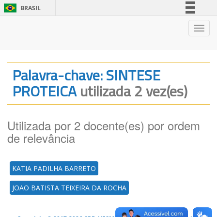
BRASIL
Simplifique!
Nave
Comunica BR
Participe
Acesso à informação
Palavra-chave: SINTESE
Legislação
PROTEICA
utilizada 2 vez(es)
Canais
Utilizada por 2 docente(es) por ordem
de relevância
KATIA PADILHA BARRETO
JOAO BATISTA TEIXEIRA DA ROCHA