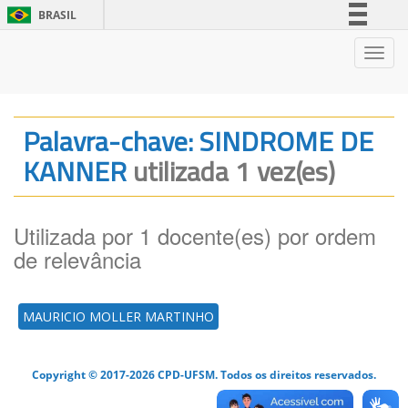
BRASIL
Simplifique!
Nave
Comunica BR
Participe
Acesso à informação
Palavra-chave: SINDROME DE
Legislação
KANNER
utilizada 1 vez(es)
Canais
Utilizada por 1 docente(es) por ordem
de relevância
MAURICIO MOLLER MARTINHO
Copyright © 2017-2026 CPD-UFSM. Todos os direitos reservados.