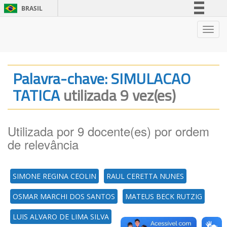
BRASIL
Simplifique!
Nave
Comunica BR
Participe
Acesso à informação
Palavra-chave: SIMULACAO
Legislação
TATICA
utilizada 9 vez(es)
Canais
Utilizada por 9 docente(es) por ordem
de relevância
SIMONE REGINA CEOLIN
RAUL CERETTA NUNES
OSMAR MARCHI DOS SANTOS
MATEUS BECK RUTZIG
LUIS ALVARO DE LIMA SILVA