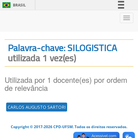
BRASIL
Simplifique!
Nave
Comunica BR
Participe
Acesso à informação
Palavra-chave: SILOGISTICA
Legislação
utilizada 1 vez(es)
Canais
Utilizada por 1 docente(es) por ordem
de relevância
CARLOS AUGUSTO SARTORI
Copyright © 2017-2026 CPD-UFSM. Todos os direitos reservados.