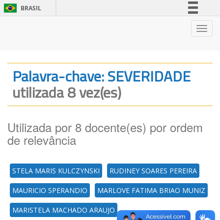
BRASIL
Simplifique!
Nave
Comunica BR
Participe
Acesso à informação
Palavra-chave: SEVERIDADE
Legislação
utilizada 8 vez(es)
Canais
Utilizada por 8 docente(es) por ordem
de relevância
STELA MARIS KULCZYNSKI
RUDINEY SOARES PEREIRA
MAURICIO SPERANDIO
MARLOVE FATIMA BRIAO MUNIZ
MARISTELA MACHADO ARAUJO