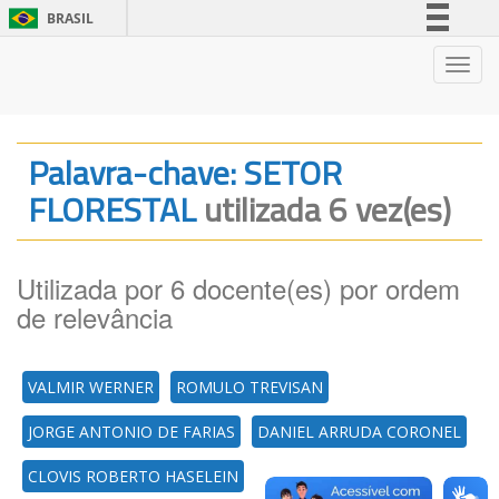
BRASIL
Simplifique!
Nave
Comunica BR
Participe
Acesso à informação
Palavra-chave: SETOR
Legislação
FLORESTAL
utilizada 6 vez(es)
Canais
Utilizada por 6 docente(es) por ordem
de relevância
VALMIR WERNER
ROMULO TREVISAN
JORGE ANTONIO DE FARIAS
DANIEL ARRUDA CORONEL
CLOVIS ROBERTO HASELEIN