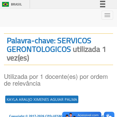
BRASIL
Simplifique!
Nave
Comunica BR
Participe
Acesso à informação
Palavra-chave: SERVICOS
Legislação
GERONTOLOGICOS
utilizada 1
Canais
vez(es)
Utilizada por 1 docente(es) por ordem
de relevância
KAYLA ARAUJO XIMENES AGUIAR PALMA
Copyright © 2017-2026 CPD-UFSM. Todos os direitos reservados.