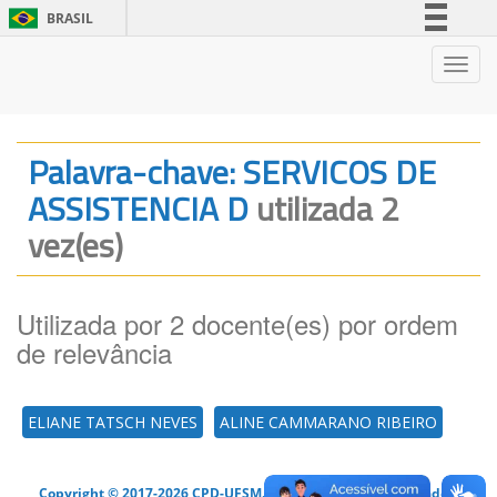
BRASIL
Simplifique!
Nave
Comunica BR
Participe
Acesso à informação
Palavra-chave: SERVICOS DE
Legislação
ASSISTENCIA D
utilizada 2
Canais
vez(es)
Utilizada por 2 docente(es) por ordem
de relevância
ELIANE TATSCH NEVES
ALINE CAMMARANO RIBEIRO
Copyright © 2017-2026 CPD-UFSM. Todos os direitos reservados.