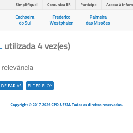
Simplifique!
Comunica BR
Participe
Acesso à infor
Cachoeira
Frederico
Palmeira
do Sul
Westphalen
das Missões
L
utilizada 4 vez(es)
 relevância
 DE FARIAS
ELDER ELOY
Copyright © 2017-2026 CPD-UFSM. Todos os direitos reservados.