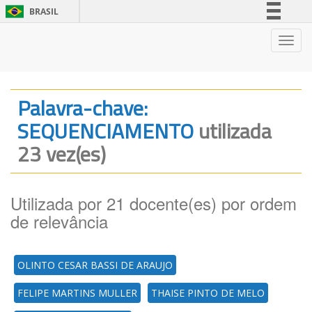
BRASIL
Simplifique!
Nave
Comunica BR
Participe
Acesso à informação
Palavra-chave:
Legislação
SEQUENCIAMENTO
utilizada
Canais
23 vez(es)
Utilizada por 21 docente(es) por ordem
de relevância
OLINTO CESAR BASSI DE ARAUJO
FELIPE MARTINS MULLER
THAISE PINTO DE MELO