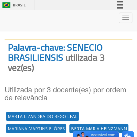
BRASIL
Simplifique!
Nave
Comunica BR
Participe
Acesso à informação
Palavra-chave: SENECIO
Legislação
BRASILIENSIS
utilizada 3
Canais
vez(es)
Utilizada por 3 docente(es) por ordem
de relevância
MARTA LIZANDRA DO REGO LEAL
MARIANA MARTINS FLÔRES
BERTA MARIA HEINZMANN