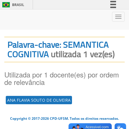
BRASIL
Simplifique!
Nave
Comunica BR
Participe
Acesso à informação
Palavra-chave: SEMANTICA
Legislação
COGNITIVA
utilizada 1 vez(es)
Canais
Utilizada por 1 docente(es) por ordem
de relevância
ANA FLAVIA SOUTO DE OLIVEIRA
Copyright © 2017-2026 CPD-UFSM. Todos os direitos reservados.