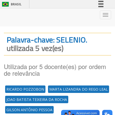
BRASIL
Simplifique!
Nave
Comunica BR
Participe
Acesso à informação
Palavra-chave: SELENIO.
Legislação
utilizada 5 vez(es)
Canais
Utilizada por 5 docente(es) por ordem
de relevância
RICARDO POZZOBON
MARTA LIZANDRA DO REGO LEAL
JOAO BATISTA TEIXEIRA DA ROCHA
GILSON ANTÔNIO PESSOA