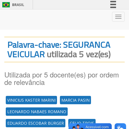
BRASIL
Simplifique!
Nave
Comunica BR
Participe
Acesso à informação
Palavra-chave: SEGURANCA
Legislação
VEICULAR
utilizada 5 vez(es)
Canais
Utilizada por 5 docente(es) por ordem
de relevância
VINICIUS KASTER MARINI
MARCIA PASIN
LEONARDO NABAES ROMANO
EDUARDO ESCOBAR BÜRGER
CELIO TROIS